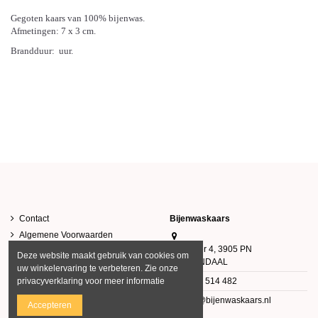
Gegoten kaars van 100% bijenwas.
Afmetingen: 7 x 3 cm.
Brandduur: uur.
Contact
Bijenwaskaars
Algemene Voorwaarden
Klovenier 4, 3905 PN
Privacy Verklaring
Deze website maakt gebruik van cookies om
VEENENDAAL
uw winkelervaring te verbeteren. Zie onze
0343 514 482
privacyverklaring voor meer informatie
info@bijenwaskaars.nl
Accepteren