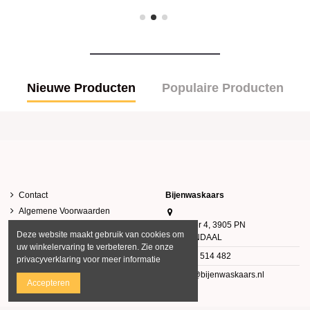
Nieuwe Producten
Populaire Producten
Contact
Bijenwaskaars
Algemene Voorwaarden
Klovenier 4, 3905 PN
Privacy Verklaring
Deze website maakt gebruik van cookies om
VEENENDAAL
uw winkelervaring te verbeteren. Zie onze
0343 514 482
privacyverklaring voor meer informatie
info@bijenwaskaars.nl
Accepteren