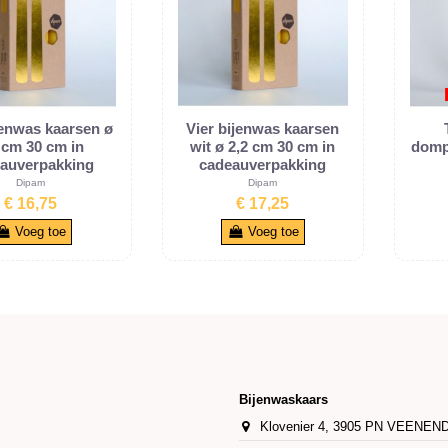
jenwas kaarsen ø
Vier bijenwas kaarsen
 cm 30 cm in
wit ø 2,2 cm 30 cm in
domp
auverpakking
cadeauverpakking
Dipam
Dipam
€ 16,75
€ 17,25
Voeg toe
Voeg toe
Bijenwaskaars
Klovenier 4, 3905 PN VEENEN