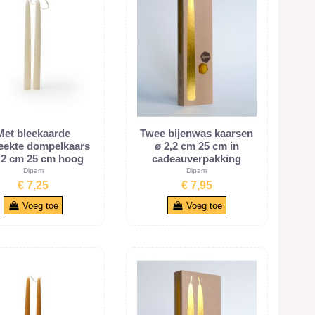
Met bleekaarde
Twee bijenwas kaarsen
eekte dompelkaars
ø 2,2 cm 25 cm in
,2 cm 25 cm hoog
cadeauverpakking
Dipam
Dipam
€ 7,25
€ 7,95
Voeg toe
Voeg toe