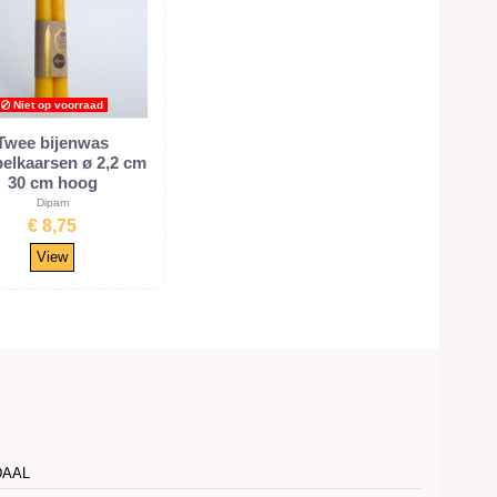
Niet op voorraad
Twee bijenwas
elkaarsen ø 2,2 cm
30 cm hoog
Dipam
€ 8,75
View
DAAL