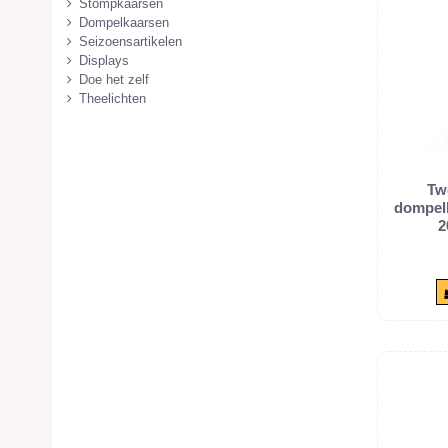
Stompkaarsen
Dompelkaarsen
Seizoensartikelen
Displays
Doe het zelf
Theelichten
Tw
dompelk
2