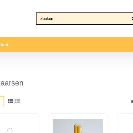
tact
kaarsen
I