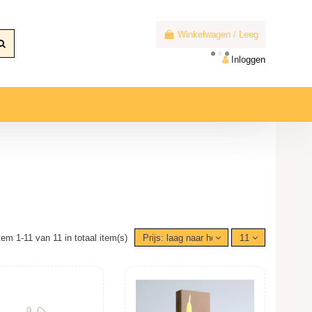
Winkelwagen
/
Leeg
Inloggen
tem 1-11 van 11 in totaal item(s)
Prijs: laag naar hoog
11