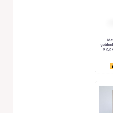
Met
geblee
ø 2,2