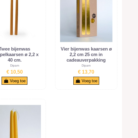
Twee bijenwas
Vier bijenwas kaarsen ø
elkaarsen ø 2,2 x
2,2 cm 25 cm in
40 cm.
cadeauverpakking
Dipam
Dipam
€ 10,50
€ 13,70
Voeg toe
Voeg toe