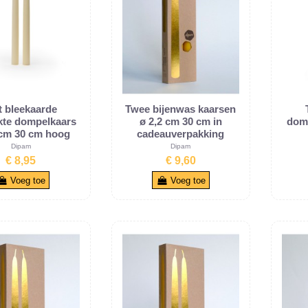
 bleekaarde
Twee bijenwas kaarsen
kte dompelkaars
ø 2,2 cm 30 cm in
domp
 cm 30 cm hoog
cadeauverpakking
Dipam
Dipam
€ 8,95
€ 9,60
Voeg toe
Voeg toe