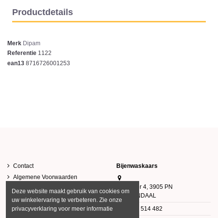
Productdetails
Merk
Dipam
Referentie
1122
ean13
8716726001253
Contact
Bijenwaskaars
Algemene Voorwaarden
Klovenier 4, 3905 PN
Privacy Verklaring
Deze website maakt gebruik van cookies om
VEENENDAAL
uw winkelervaring te verbeteren. Zie onze
0343 514 482
privacyverklaring voor meer informatie